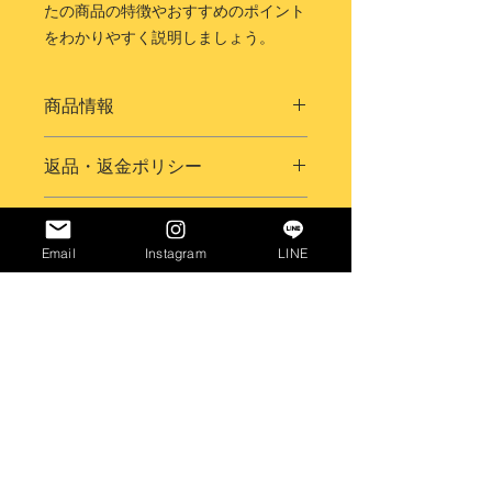
たの商品の特徴やおすすめのポイント
をわかりやすく説明しましょう。
商品情報
商品の詳細を入力してください。サイ
返品・返金ポリシー
ズ、素材、取扱説明に加え、商品の特
徴やおすすめのポイントなどを説明し
返品・返金ポリシーを入力してくださ
ましょう。
商品の配送について
い。顧客が商品に満足しなかった場合
や、不備があった場合に行う手続きの
Email
Instagram
LINE
配送地域、料金、所要時間、梱包な
手順などを説明しましょう。内容を明
ど、商品の配送に関する情報を入力し
確にすることで顧客からの信頼を獲得
てください。配送情報を明確にするこ
し、安心して商品を購入していただけ
とで顧客からの信頼を獲得し、安心し
ます。
て商品を購入していただけます。
​〜camping ,glamping ,BBQ,vacation stay〜
タオル,電子レンジ,オーブントースター,
冷蔵庫, 屋外キッチン,洗濯機,乾燥機,